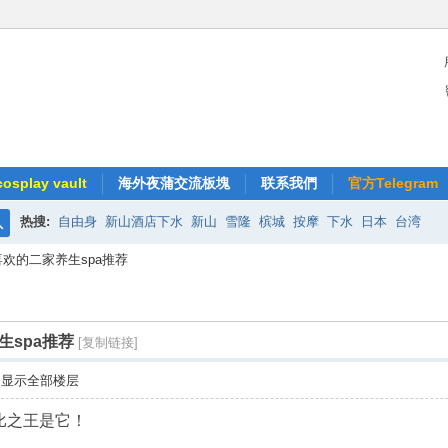
splay vault
海外夜蒲交流板塊
联系我們
官方Telegram
热搜:
自由身
新山酒店下水
新山
雪隆
槟城
按摩
下水
日本
台湾
搜
欢的二家养生spa推荐
索
spa推荐
[复制链接]
显示全部楼层
比之王是它！