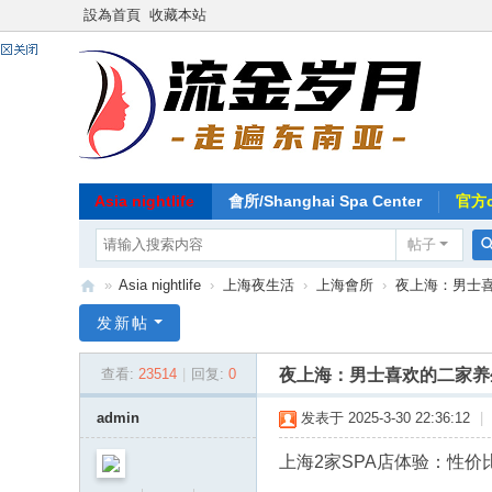
設為首頁
收藏本站
Asia nightlife
會所/Shanghai Spa Center
官方co
帖子
»
Asia nightlife
›
上海夜生活
›
上海會所
›
夜上海：男士喜
东
发新帖
南
夜上海：男士喜欢的二家养生
查看:
23514
|
回复:
0
亚
-
admin
发表于 2025-3-30 22:36:12
|
流
上海2家SPA店体验：性价
金