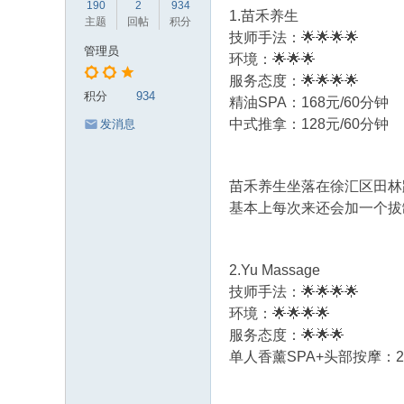
190
2
934
岁
1.苗禾养生
主题
回帖
积分
技师手法：🌟🌟🌟🌟
月
管理员
环境：🌟🌟🌟
服务态度：🌟🌟🌟🌟
积分
934
精油SPA：168元/60分钟
中式推拿：128元/60分钟
发消息
苗禾养生坐落在徐汇区田林
基本上每次来还会加一个拔
2.Yu Massage
技师手法：🌟🌟🌟🌟
环境：🌟🌟🌟🌟
服务态度：🌟🌟🌟
单人香薰SPA+头部按摩：29