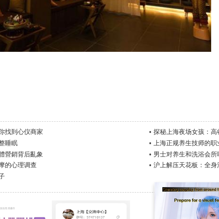
你找到心仪商家
•
探秘上海夜场女孩：高
整睡眠
•
上海正规养生技师的职
體營銷背后亂象
•
男士对养生和洗浴会所
摩的心理调查
•
沪上解压天花板：全身泡
子