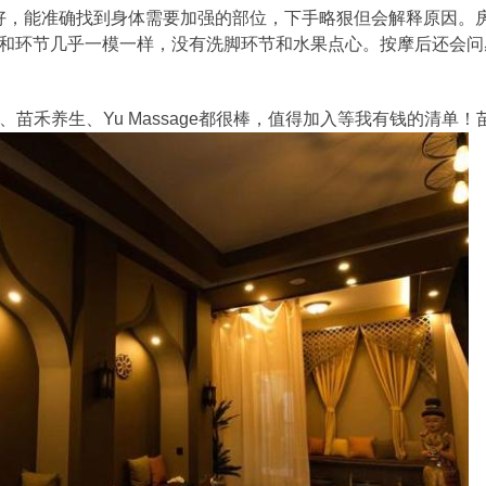
手法很好，能准确找到身体需要加强的部位，下手略狠但会解释原因。
和环节几乎一模一样，没有洗脚环节和水果点心。按摩后还会问
sage、苗禾养生、Yu Massage都很棒，值得加入等我有钱的