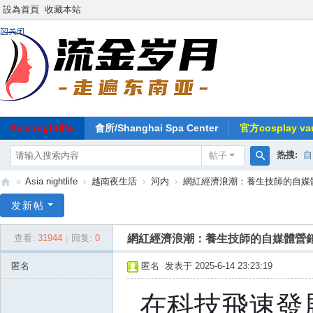
設為首頁
收藏本站
Asia nightlife
會所/Shanghai Spa Center
官方cosplay vau
热搜:
自
帖子
搜
»
Asia nightlife
›
越南夜生活
›
河内
›
網紅經濟浪潮：養生技師的自媒體營
索
东
发新帖
南
網紅經濟浪潮：養生技師的自媒體營
查看:
31944
|
回复:
0
亚
-
匿名
匿名
发表于 2025-6-14 23:23:19
流
在科技飛速發
金