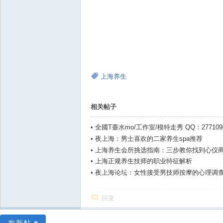
上海养生
相关帖子
•
全國T臺水mo/工作室/模特走秀 QQ：2771098
•
夜上海：男士喜欢的二家养生spa推荐
•
上海养生会所挑选指南：三步教你找到心仪
•
上海正规养生技师的职业特征解析
•
夜上海论坛：女性接受男技师按摩的心理调
回复