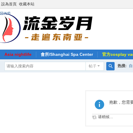
設為首頁
收藏本站
Asia nightlife
會所/Shanghai Spa Center
官方cosplay vau
热搜:
自
帖子
搜
索
抱歉，您需
请稍候...