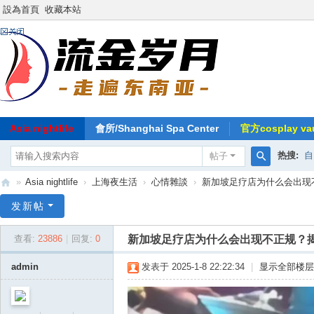
設為首頁
收藏本站
Asia nightlife
會所/Shanghai Spa Center
官方cosplay vau
热搜:
自
帖子
搜
»
Asia nightlife
›
上海夜生活
›
心情雜談
›
新加坡足疗店为什么会出现不
索
东
发新帖
南
新加坡足疗店为什么会出现不正规？
查看:
23886
|
回复:
0
亚
-
admin
发表于 2025-1-8 22:22:34
|
显示全部楼层
流
金