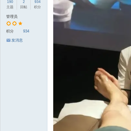
190
2
934
岁
主题
回帖
积分
月
管理员
积分
934
发消息