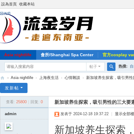
設為首頁
收藏本站
Asia nightlife
會所/Shanghai Spa Center
官方cosplay vau
热搜:
自
帖子
搜
»
Asia nightlife
›
上海夜生活
›
心情雜談
›
新加坡养生探索，吸引男性
索
东
发新帖
南
新加坡养生探索，吸引男性的三大要
查看:
25800
|
回复:
0
亚
-
admin
发表于 2024-12-18 19:37:22
|
显示全部
流
新加坡养生探索
金