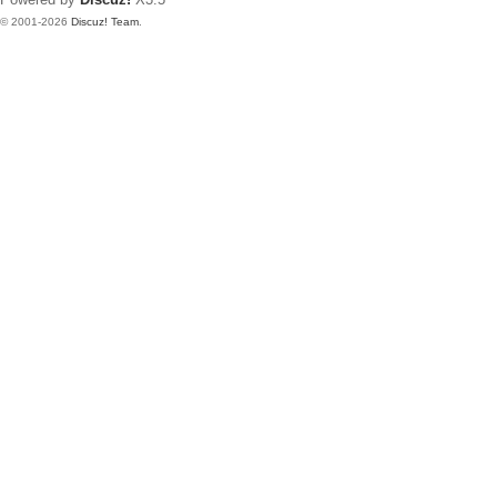
Powered by
Discuz!
X3.5
© 2001-2026
Discuz! Team
.