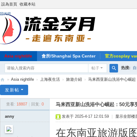
設為首頁
收藏本站
Asia nightlife
會所/Shanghai Spa Center
官方cosplay vau
热搜:
自
帖子
搜
»
Asia nightlife
›
上海夜生活
›
旅遊介紹
›
马来西亚新山洗浴中心崛起：
索
东
发新帖
南
马来西亚新山洗浴中心崛起：50元享
查看:
18807
|
回复:
0
亚
-
anny
发表于 2025-4-17 12:01:59
|
显示全部楼
流
在东南亚旅游版
金