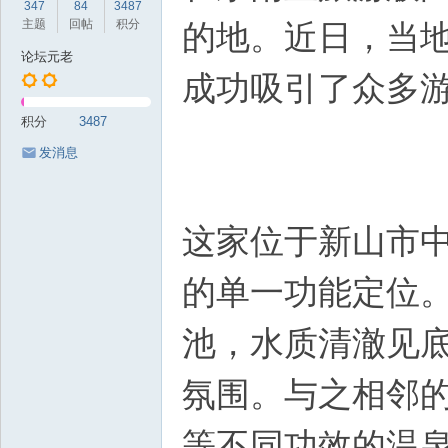
347
84
3487
岁
主题
回帖
积分
的地。近日，当
月
论坛元老
成功吸引了众多
积分
3487
发消息
这家位于新山市
的单一功能定位
池，水质清澈见
氛围。与之相邻
等不同功效的温