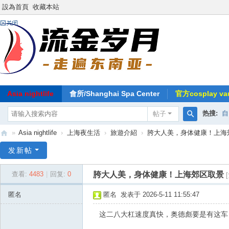
設為首頁
收藏本站
Asia nightlife
會所/Shanghai Spa Center
官方cosplay vau
热搜:
自
帖子
搜
»
Asia nightlife
›
上海夜生活
›
旅遊介紹
›
胯大人美，身体健康！上海
索
东
发新帖
南
胯大人美，身体健康！上海郊区取景
查看:
4483
|
回复:
0
亚
-
匿名
匿名
发表于 2026-5-11 11:55:47
流
这二八大杠速度真快，奥德彪要是有这车
金