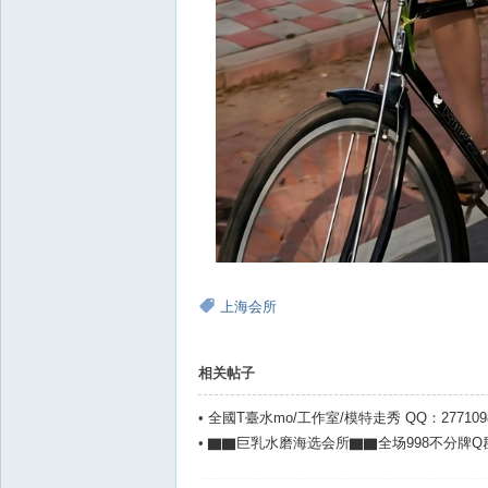
上海会所
相关帖子
•
全國T臺水mo/工作室/模特走秀 QQ：2771098
•
▇▇巨乳水磨海选会所▇▇全场998不分牌Q群：5