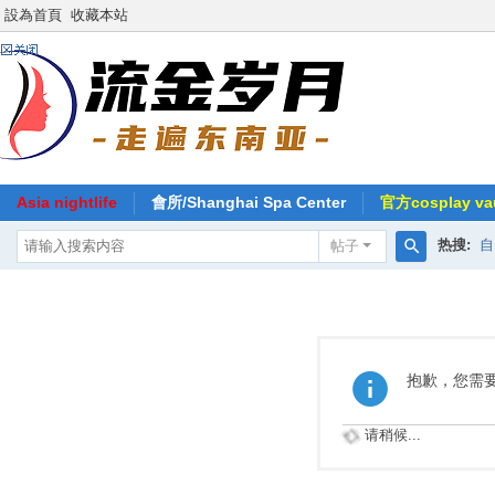
設為首頁
收藏本站
Asia nightlife
會所/Shanghai Spa Center
官方cosplay vau
热搜:
自
帖子
搜
索
抱歉，您需
请稍候...