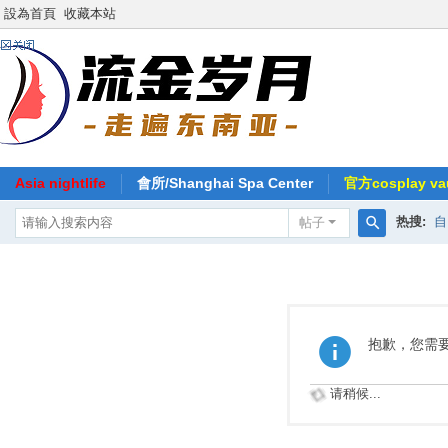
設為首頁
收藏本站
Asia nightlife
會所/Shanghai Spa Center
官方cosplay vau
热搜:
自
帖子
搜
索
抱歉，您需
请稍候...