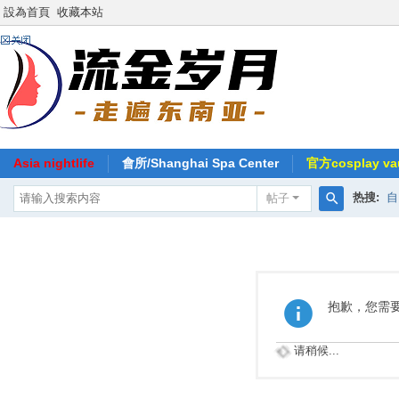
設為首頁
收藏本站
Asia nightlife
會所/Shanghai Spa Center
官方cosplay vau
热搜:
自
帖子
搜
索
抱歉，您需
请稍候...